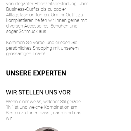
von eleganter Hochzeitsbekleidung, über
Business-Outfits bis zu cooler
Alltagsfashion führen. Um Ihr Outfit zu
komplettieren helfen wir Ihnen gerne mit
diversen Accessoires, Schuhen und
sogar Schmuck aus.
Kommen Sie vorbei und erleben Sie
persönliches Shopping mit unserem
grossartigen Team!
UNSERE EXPERTEN
WIR STELLEN UNS VOR!
Wenn einer weiss, welcher Stil gerade
"IN" ist und welche Kombination am
Besten zu Ihnen passt, dann sind das
wir!