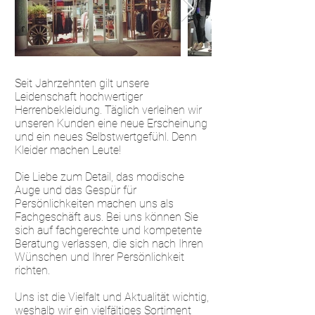
Seit Jahrzehnten gilt unsere
Leidenschaft hochwertiger
Herrenbekleidung. Täglich verleihen wir
unseren Kunden eine neue Erscheinung
und ein neues Selbstwertgefühl. Denn
Kleider machen Leute!
Die Liebe zum Detail, das modische
Auge und das Gespür für
Persönlichkeiten machen uns als
Fachgeschäft aus. Bei uns können Sie
sich auf fachgerechte und kompetente
Beratung verlassen, die sich nach Ihren
Wünschen und Ihrer Persönlichkeit
richten.
Uns ist die Vielfalt und Aktualität wichtig,
weshalb wir ein vielfältiges Sortiment