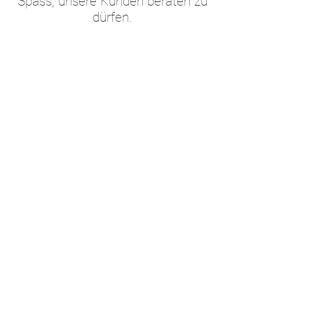
Spass, unsere Kunden beraten zu
dürfen.
VIOLA MASCOLO
KUNDENBERATERIN
Kleider ermöglichen es uns,
Freude und Farbe ins Leben zu
bringen